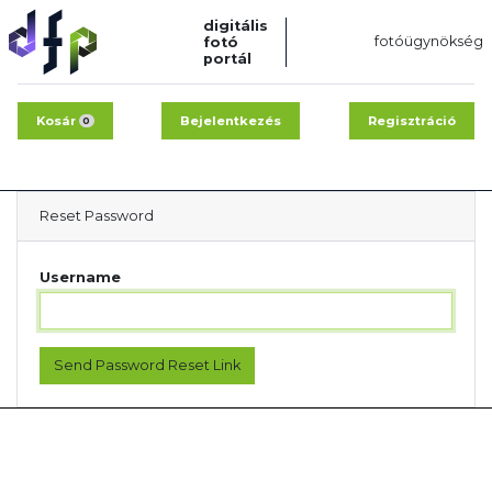
digitális
fotóügynökség
fotó
portál
Kosár
Bejelentkezés
Regisztráció
0
Reset Password
Username
Send Password Reset Link