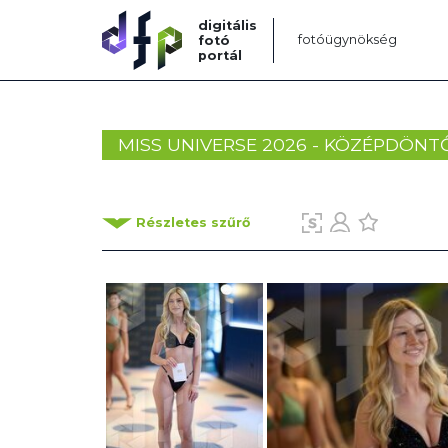
digitális
fotóügynökség
fotó
portál
MISS UNIVERSE 2026 - KÖZÉPDÖNT
Részletes szűrő