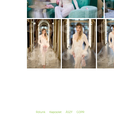
Rólunk
Kapcsolat
ÁSZF
GDPR