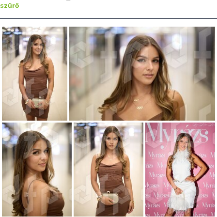
szűrő