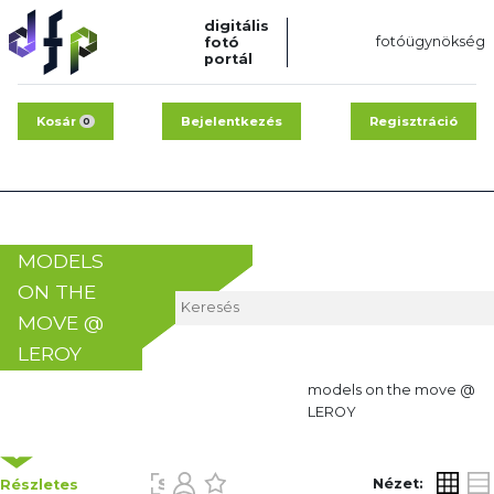
digitális
fotóügynökség
fotó
portál
Kosár
Bejelentkezés
Regisztráció
0
MODELS
ON THE
MOVE @
LEROY
models on the move @
LEROY
Nézet:
Részletes